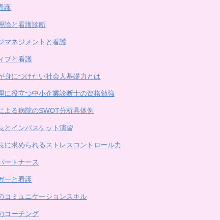
看護
理論と看護診断
ジマネジメントと看護
ィブと看護
が身につけたい社会人基礎力とは
理に役立つ中小企業診断士の資格勉強
による病院のSWOT分析具体例
長とインバスケット演習
長に求められるストレスコントロール力
パートナース
ガーと看護
のコミュニケーションスキル
のコーチング