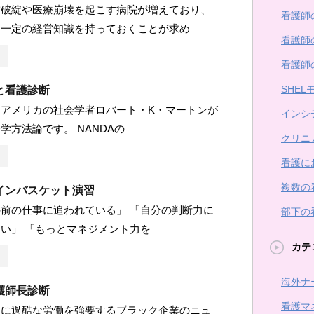
営破綻や医療崩壊を起こす病院が増えており、
看護師
も一定の経営知識を持っておくことが求め
看護師
看護師
SHEL
と看護診断
アメリカの社会学者ロバート・K・マートンが
インシ
学方法論です。 NANDAの
クリニ
看護に
複数の
インバスケット演習
前の仕事に追われている」 「自分の判断力に
部下の
い」 「もっとマネジメント力を
カテ
海外ナ
護師長診断
看護マ
員に過酷な労働を強要するブラック企業のニュ