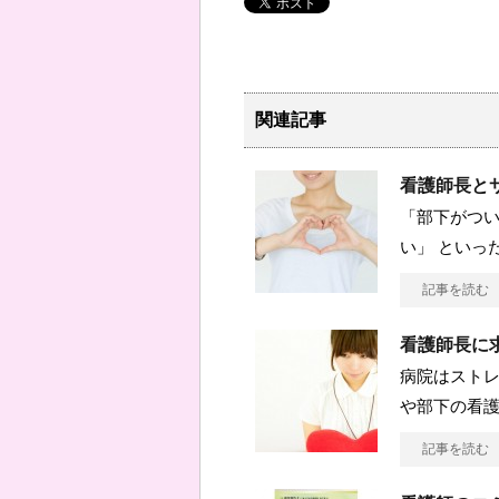
関連記事
看護師長と
「部下がつい
い」 といっ
記事を読む
看護師長に
病院はスト
や部下の看
記事を読む