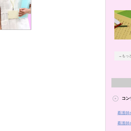
→もっ
コン
看護師
看護師