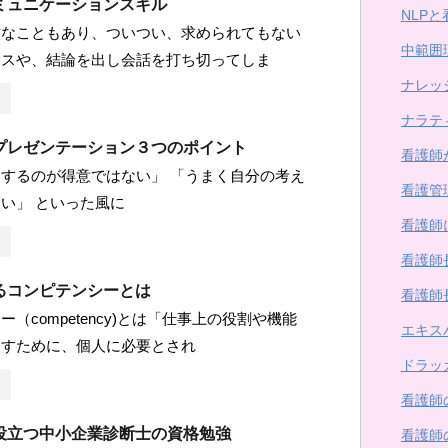
ミュニケーションスキル
NLPと
忙なこともあり、ついつい、求められてもない
中範囲
イスや、結論を出し会話を打ち切ってしま
ナレッ
ナラテ
プレゼンテーション３つのポイント
看護師
するのが得意ではない」 「うまく自分の考え
看護管
い」 といった風に
看護師
看護師
るコンピテンシーとは
看護師
（competency)とは「仕事上の役割や機能
エキス
なすために、個人に必要とされ
ドラッ
看護師
役立つ中小企業診断士の資格勉強
看護師